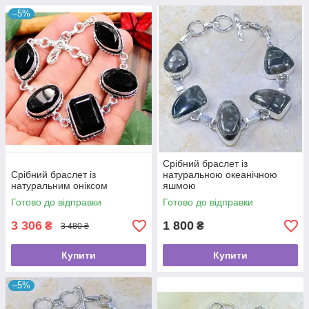
–5%
Срібний браслет із
Срібний браслет із
натуральною океанічною
натуральним оніксом
яшмою
Готово до відправки
Готово до відправки
3 306
1 800
₴
₴
3 480 ₴
Купити
Купити
–5%