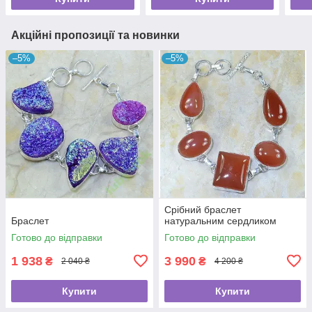
Акційні пропозиції та новинки
–5%
–5%
Срібний браслет
Браслет
натуральним сердликом
Готово до відправки
Готово до відправки
1 938
3 990
₴
₴
2 040 ₴
4 200 ₴
Купити
Купити