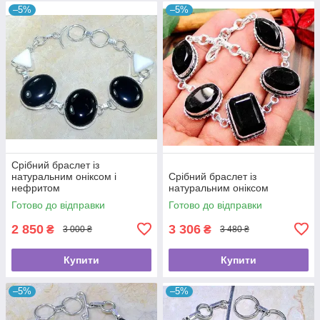
–5%
–5%
Срібний браслет із
натуральним оніксом і
Срібний браслет із
нефритом
натуральним оніксом
Готово до відправки
Готово до відправки
2 850
3 306
₴
₴
3 000 ₴
3 480 ₴
Купити
Купити
–5%
–5%