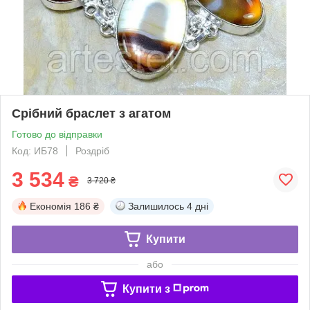
Срібний браслет з агатом
Готово до відправки
Код: ИБ78
Роздріб
3 534
₴
3 720 ₴
Економія
186 ₴
Залишилось
4 дні
Купити
або
Купити з