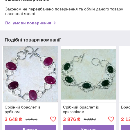
Законом не передбачено повернення та обмін даного товару
належної якості
Всі умови повернення
Подібні товари компанії
Срібний браслет із
Срібний браслет із
Брас
рубіном
хризопіпом
3 648
3 876
2 1
₴
₴
3 840 ₴
4 080 ₴
Купити
Купити