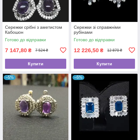
Сережки срібні з аметистом
Сережки зі справжніми
Кабошон
рубінами
Готово до відправки
Готово до відправки
7 147,80
12 226,50
₴
₴
7 524 ₴
12 870 ₴
Купити
Купити
–5%
–5%