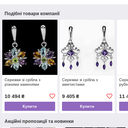
Подібні товари компанії
Сережки зі срібла з
Сережки зі срібла з
Сере
різними каменями
аметистами
рубі
10 494
9 405
11 
₴
₴
Купити
Купити
Акційні пропозиції та новинки