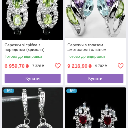
Сережки зі срібла з
Сережки з топазом
перидотом (хризоліт)
аметистом і олівіном
Готово до відправки
Готово до відправки
6 959,70
9 216,90
₴
₴
7 326 ₴
9 702 ₴
Купити
Купити
–5%
–5%