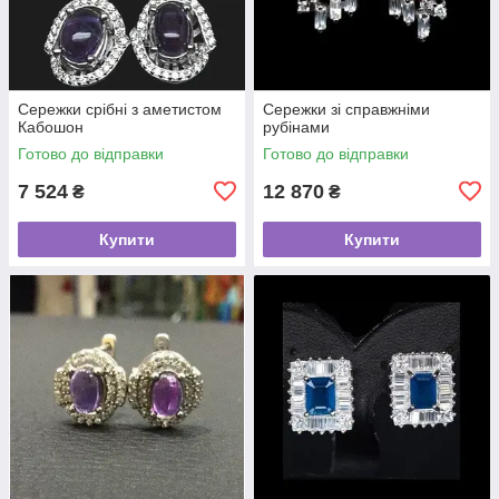
Сережки срібні з аметистом
Сережки зі справжніми
Кабошон
рубінами
Готово до відправки
Готово до відправки
7 524
12 870
₴
₴
Купити
Купити