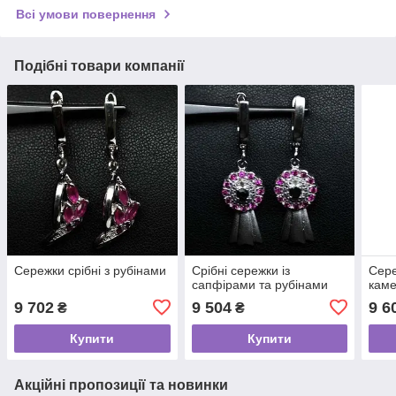
Всі умови повернення
Подібні товари компанії
Сережки срібні з рубінами
Срібні сережки із
Сере
сапфірами та рубінами
кам
9 702
9 504
9 6
₴
₴
Купити
Купити
Акційні пропозиції та новинки