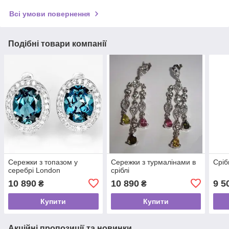
Всі умови повернення
Подібні товари компанії
Сережки з топазом у
Сережки з турмалінами в
Сріб
серебрі London
сріблі
10 890
10 890
9 5
₴
₴
Купити
Купити
Акційні пропозиції та новинки