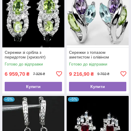
Сережки зі срібла з
Сережки з топазом
перидотом (хризоліт)
аметистом і олівіном
Готово до відправки
Готово до відправки
6 959,70
9 216,90
₴
₴
7 326 ₴
9 702 ₴
Купити
Купити
–5%
–5%