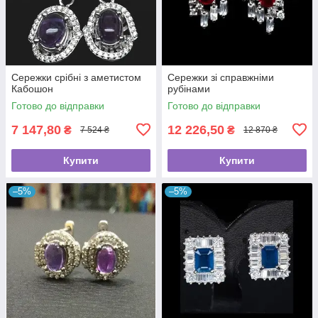
Сережки срібні з аметистом
Сережки зі справжніми
Кабошон
рубінами
Готово до відправки
Готово до відправки
7 147,80
12 226,50
₴
₴
7 524 ₴
12 870 ₴
Купити
Купити
–5%
–5%