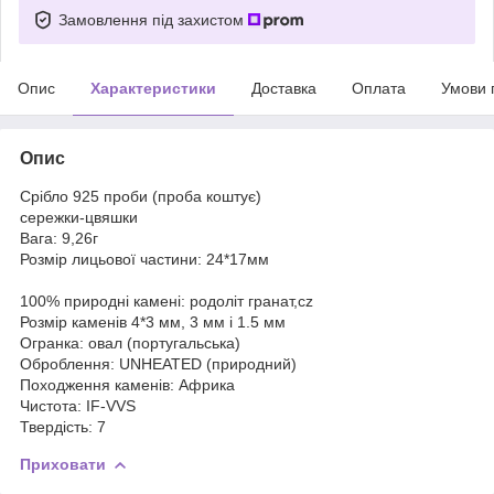
Замовлення під захистом
Опис
Характеристики
Доставка
Оплата
Умови 
Опис
Срібло 925 проби (проба коштує)
сережки-цвяшки
Вага: 9,26г
Розмір лицьової частини: 24*17мм
100% природні камені: родоліт гранат,cz
Розмір каменів 4*3 мм, 3 мм і 1.5 мм
Огранка: овал (португальська)
Оброблення: UNHEATED (природний)
Походження каменів: Африка
Чистота: IF-VVS
Твердість: 7
Приховати