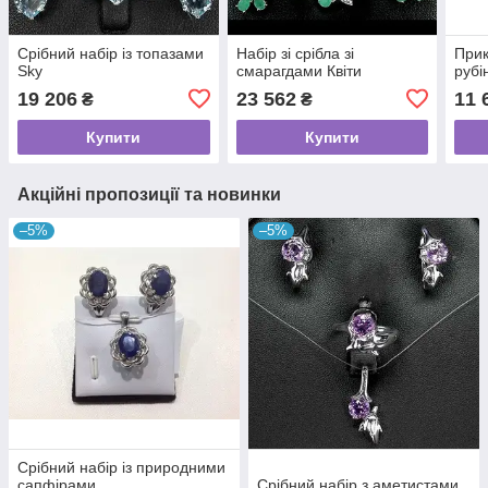
Срібний набір із топазами
Набір зі срібла зі
Прик
Sky
смарагдами Квіти
рубі
19 206
23 562
11 
₴
₴
Купити
Купити
Акційні пропозиції та новинки
–5%
–5%
Срібний набір із природними
сапфірами
Срібний набір з аметистами