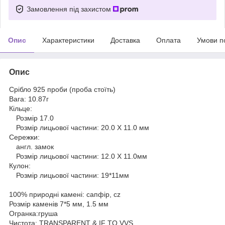
Замовлення під захистом
Опис
Характеристики
Доставка
Оплата
Умови п
Опис
Срібло 925 проби (проба стоїть)
Вага: 10.87г
Кільце:
Розмір 17.0
Розмір лицьової частини: 20.0 X 11.0 мм
Сережки:
англ. замок
Розмір лицьової частини: 12.0 X 11.0мм
Кулон:
Розмір лицьової частини: 19*11мм
100% природні камені: сапфір, cz
Розмір каменів 7*5 мм, 1.5 мм
Огранка:груша
Чистота: TRANSPARENT & IF TO VVS