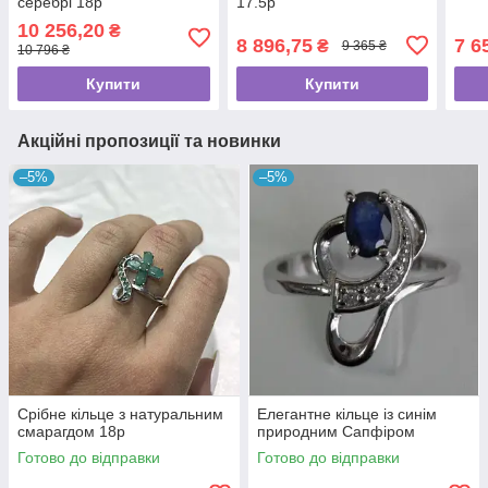
серебрі 18p
17.5p
10 256,20
₴
8 896,75
7 6
₴
9 365 ₴
10 796 ₴
Купити
Купити
Акційні пропозиції та новинки
–5%
–5%
Срібне кільце з натуральним
Елегантне кільце із синім
смарагдом 18p
природним Сапфіром
Готово до відправки
Готово до відправки