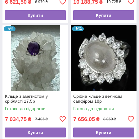
6 621,50
10 188,75
₴
₴
6 970 ₴
10 725 ₴
Купити
Купити
–5%
–5%
Кільце з аметистом у
Срібне кільце з великим
сріблясті 17.5р
сапфіром 18р
Готово до відправки
Готово до відправки
7 034,75
7 656,05
₴
₴
7 405 ₴
8 059 ₴
Купити
Купити