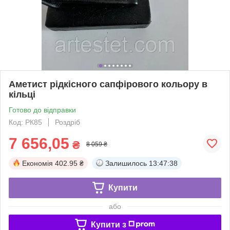
Аметист рідкісного сапфірового кольору в
кільці
Готово до відправки
Код: РК85
Роздріб
7 656,05
₴
8 059 ₴
Економія
402.95 ₴
Залишилось
13:47:38
Купити
або
Купити з