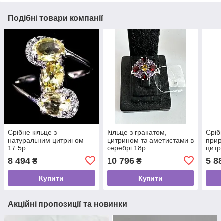
Подібні товари компанії
Срібне кільце з
Кільце з гранатом,
Сріб
натуральним цитрином
цитрином та аметистами в
при
17.5p
серебрі 18p
цитр
Ліан
8 494
10 796
5 8
₴
₴
Купити
Купити
Акційні пропозиції та новинки