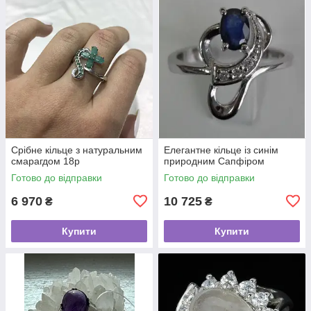
Срібне кільце з натуральним
Елегантне кільце із синім
смарагдом 18p
природним Сапфіром
Готово до відправки
Готово до відправки
6 970
10 725
₴
₴
Купити
Купити