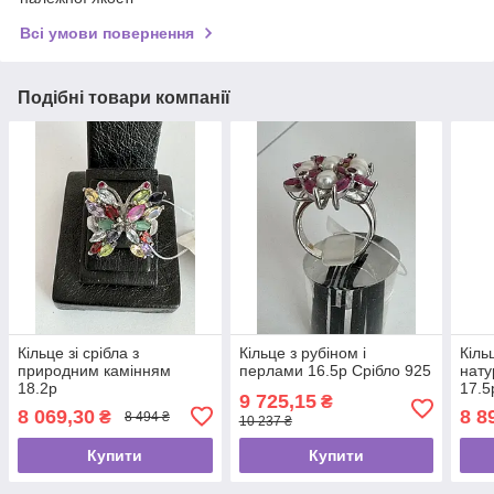
Всі умови повернення
Подібні товари компанії
Кільце зі срібла з
Кільце з рубіном і
Кільц
природним камінням
перлами 16.5p Срібло 925
нату
18.2p
17.5
9 725,15
₴
8 069,30
8 8
₴
8 494 ₴
10 237 ₴
Купити
Купити