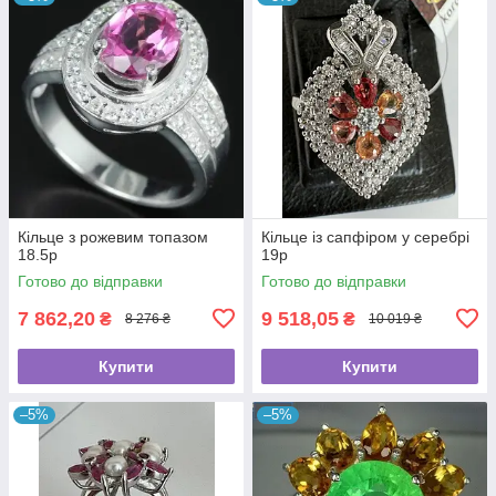
Кільце з рожевим топазом
Кільце із сапфіром у серебрі
18.5р
19р
Готово до відправки
Готово до відправки
7 862,20
9 518,05
₴
₴
8 276 ₴
10 019 ₴
Купити
Купити
–5%
–5%