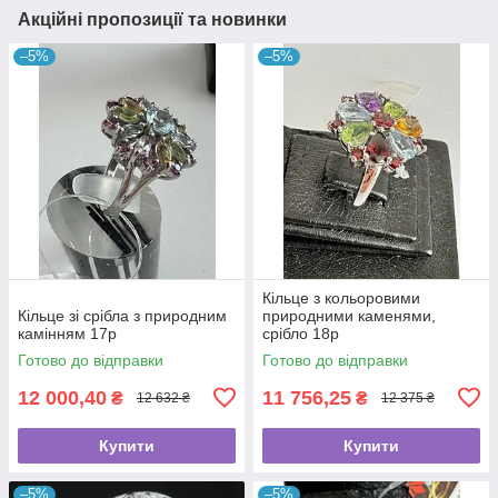
Акційні пропозиції та новинки
–5%
–5%
Кільце з кольоровими
Кільце зі срібла з природним
природними каменями,
камінням 17р
срібло 18р
Готово до відправки
Готово до відправки
12 000,40
11 756,25
₴
₴
12 632 ₴
12 375 ₴
Купити
Купити
–5%
–5%