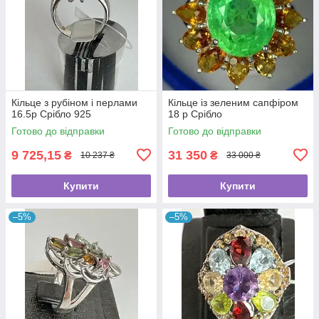
Кільце з рубіном і перлами
Кільце із зеленим сапфіром
16.5p Срібло 925
18 р Срібло
Готово до відправки
Готово до відправки
9 725,15
31 350
₴
₴
10 237 ₴
33 000 ₴
Купити
Купити
–5%
–5%