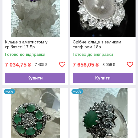
Кільце з аметистом у
Срібне кільце з великим
сріблясті 17.5р
сапфіром 18р
Готово до відправки
Готово до відправки
7 034,75
7 656,05
₴
₴
7 405 ₴
8 059 ₴
Купити
Купити
–5%
–5%