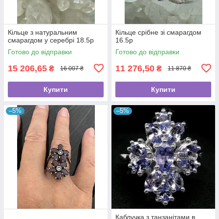
Кільце з натуральним
Кільце срібне зі смарагдом
смарагдом у серебрі 18.5p
16.5p
Готово до відправки
Готово до відправки
15 206,65
11 276,50
₴
₴
16 007 ₴
11 870 ₴
Купити
Купити
–5%
–5%
Каблучка з танзанітами в