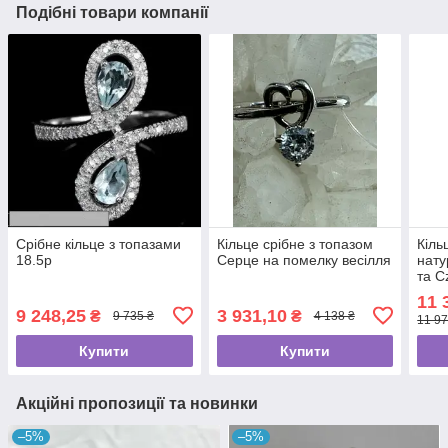
Подібні товари компанії
Срібне кільце з топазами
Кільце срібне з топазом
Кіль
18.5p
Серце на помелку весілля
нату
та C
11 
9 248,25
3 931,10
₴
₴
9 735 ₴
4 138 ₴
11 97
Купити
Купити
Акційні пропозиції та новинки
–5%
–5%