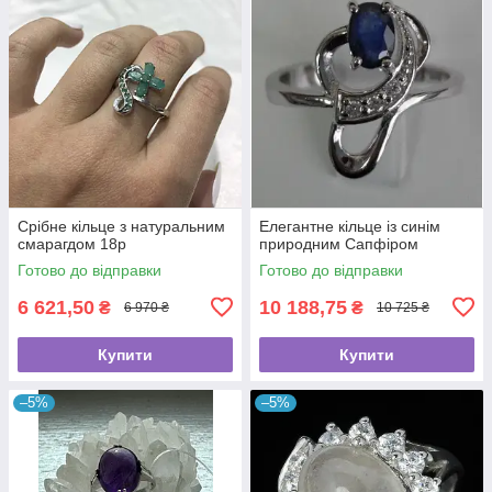
Срібне кільце з натуральним
Елегантне кільце із синім
смарагдом 18p
природним Сапфіром
Готово до відправки
Готово до відправки
6 621,50
10 188,75
₴
₴
6 970 ₴
10 725 ₴
Купити
Купити
–5%
–5%