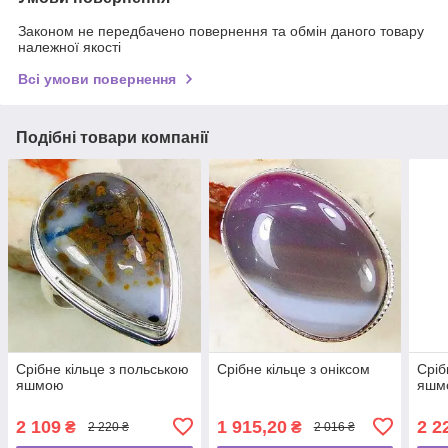
Законом не передбачено повернення та обмін даного товару
належної якості
Всі умови повернення
Подібні товари компанії
Срібне кільце з польською
Срібне кільце з оніксом
Сріб
яшмою
яшм
2 109
1 915,20
2 2
₴
₴
2 220 ₴
2 016 ₴