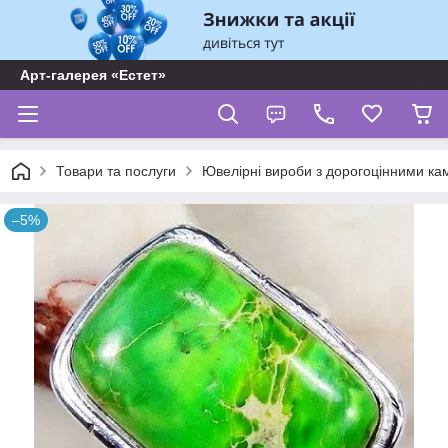
Арт-галерея «Естет»
Товари та послуги
Ювелірні вироби з дорогоцінними ка
–5%