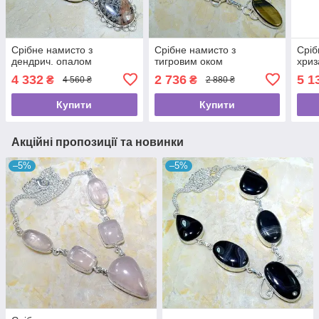
Срібне намисто з
Срібне намисто з
Сріб
дендрич. опалом
тигровим оком
хри
4 332
2 736
5 1
₴
₴
4 560 ₴
2 880 ₴
Купити
Купити
Акційні пропозиції та новинки
–5%
–5%