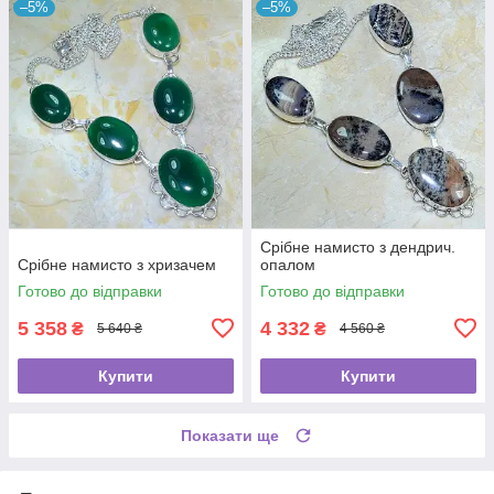
–5%
–5%
Срібне намисто з дендрич.
Срібне намисто з хризачем
опалом
Готово до відправки
Готово до відправки
5 358
4 332
₴
₴
5 640 ₴
4 560 ₴
Купити
Купити
Показати ще