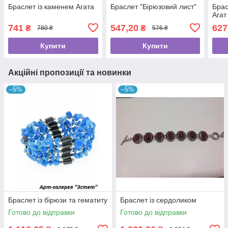
Браслет із каменем Агата
Браслет "Бірюзовий лист"
Брас
Агат
741
547,20
627
₴
₴
780 ₴
576 ₴
Купити
Купити
Акційні пропозиції та новинки
–5%
–5%
Браслет із бірюзи та гематиту
Браслет із сердоликом
Готово до відправки
Готово до відправки