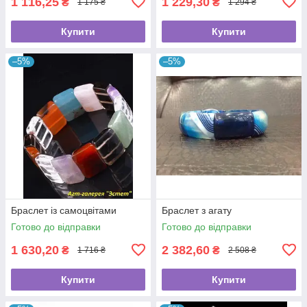
1 116,25
1 229,30
₴
₴
1 175 ₴
1 294 ₴
Купити
Купити
–5%
–5%
Браслет із самоцвітами
Браслет з агату
Готово до відправки
Готово до відправки
1 630,20
2 382,60
₴
₴
1 716 ₴
2 508 ₴
Купити
Купити