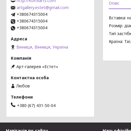
http://Korolarts.com
Опис
artgallery.estet@gmail.com
+380674315004
Вставка: н
+380674315004
Розмір: ді
+380674315004
Тип застібк
Країна: Та
Вінниця, Вінниця, Україна
Арт-галерея «Естет»
Любов
+380 (67) 431-50-04
Навігація по сайту
Наш офіцій