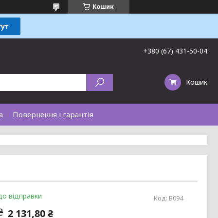
Кошик
+380 (67) 431-50-04
Кошик
а
Повернення і гарантія
до відправки
Код:
B094
₴
2 131,80 ₴