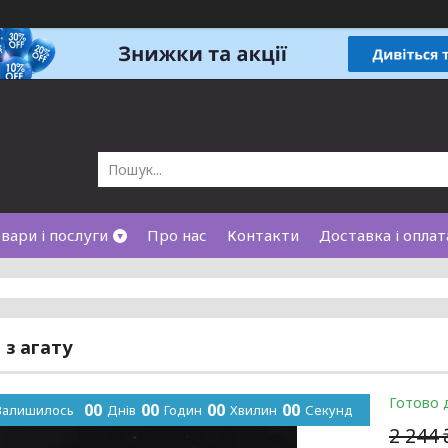
вари і послуги
Про нас
Контакти
Доставка і оплат
 з агату
Готово 
0
0
0
0
0
0
0
0
Залишилось
Днів
Годин
Хвилин
Секунд
2 244 