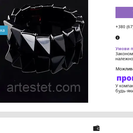
+380 (67
Законом
належно
У компан
будь-як