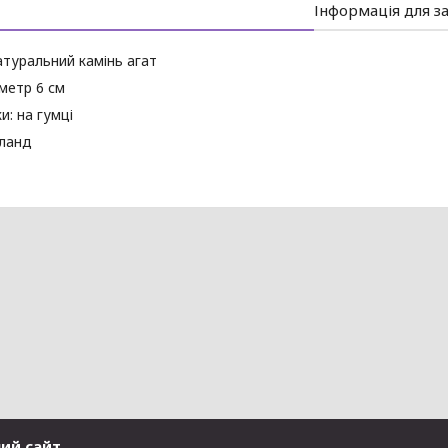
Інформація для з
атуральний камінь агат
аметр 6 см
и: на гумці
їланд
ний сайт