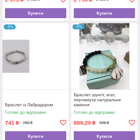
Купити
Купити
–5%
–5%
Браслет шунгіт, агат,
перламутр натуральне
Браслет із Лабрадором
каміння
Готово до відправки
Готово до відправки
741
889,20
₴
₴
780 ₴
936 ₴
Купити
Купити