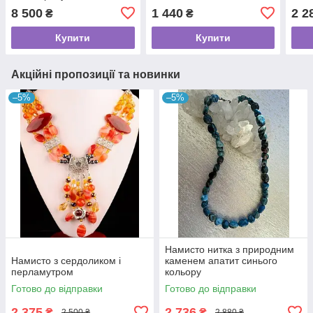
8 500
1 440
2 2
₴
₴
Купити
Купити
Акційні пропозиції та новинки
–5%
–5%
Намисто нитка з природним
Намисто з сердоликом і
каменем апатит синього
перламутром
кольору
Готово до відправки
Готово до відправки
2 375
2 736
₴
₴
2 500 ₴
2 880 ₴