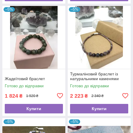
–5%
–5%
Турмаліновий браслет із
Жадеїтовий браслет
натуральними каменями
Готово до відправки
Готово до відправки
1 824
2 223
₴
₴
1 920 ₴
2 340 ₴
Купити
Купити
–5%
–5%