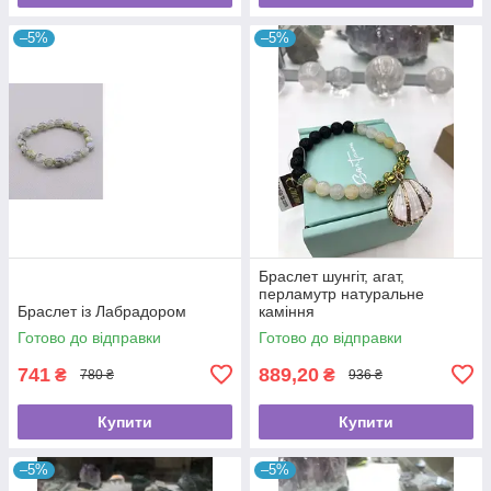
–5%
–5%
Браслет шунгіт, агат,
перламутр натуральне
Браслет із Лабрадором
каміння
Готово до відправки
Готово до відправки
741
889,20
₴
₴
780 ₴
936 ₴
Купити
Купити
–5%
–5%