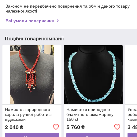
Законом не передбачено повернення та обмін даного товару
належної якості
Всі умови повернення
Подібні товари компанії
Намисто з природного
Намисто з природного
Унік
корала ручної роботи з
блакитного аквамарину
робо
підвісками
150 ct
камі
2 040
5 760
3 4
₴
₴