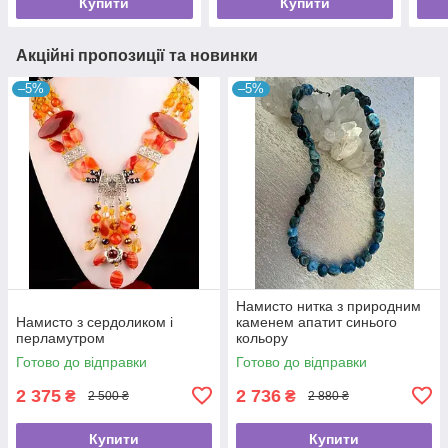
Купити
Купити
Акційні пропозиції та новинки
–5%
–5%
Намисто нитка з природним
Намисто з сердоликом і
каменем апатит синього
перламутром
кольору
Готово до відправки
Готово до відправки
2 375
2 736
₴
₴
2 500 ₴
2 880 ₴
Купити
Купити