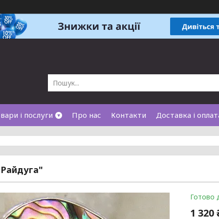
вари і послуги
Про нас
Контакти
Доставка і оплат
"Райдуга"
Готово 
1 320 