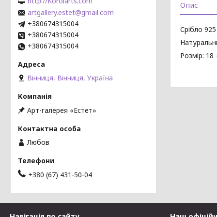
http://Korolarts.com
Опис
artgallery.estet@gmail.com
+380674315004
Срібло 925
+380674315004
Натуральни
+380674315004
Розмір: 18 
Вінниця, Вінниця, Україна
Арт-галерея «Естет»
Любов
+380 (67) 431-50-04
Навігація по сайту
Наш офіцій