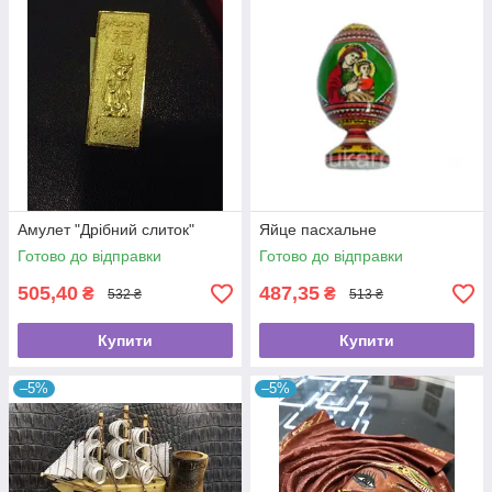
Амулет "Дрібний слиток"
Яйце пасхальне
Готово до відправки
Готово до відправки
505,40
487,35
₴
₴
532 ₴
513 ₴
Купити
Купити
–5%
–5%