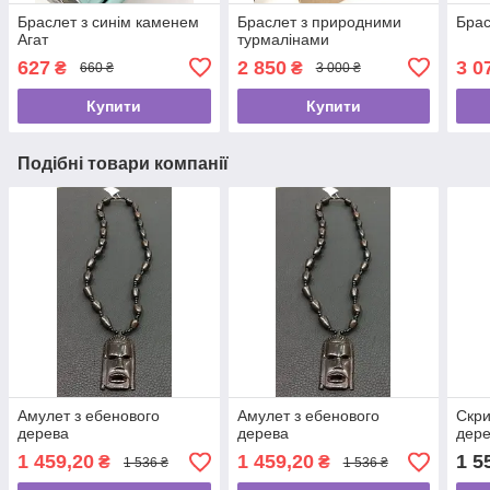
Браслет з синім каменем
Браслет з природними
Брас
Агат
турмалінами
627
2 850
3 0
₴
₴
660 ₴
3 000 ₴
Купити
Купити
Подібні товари компанії
Амулет з ебенового
Амулет з ебенового
Скри
дерева
дерева
дер
1 459,20
1 459,20
1 5
₴
₴
1 536 ₴
1 536 ₴