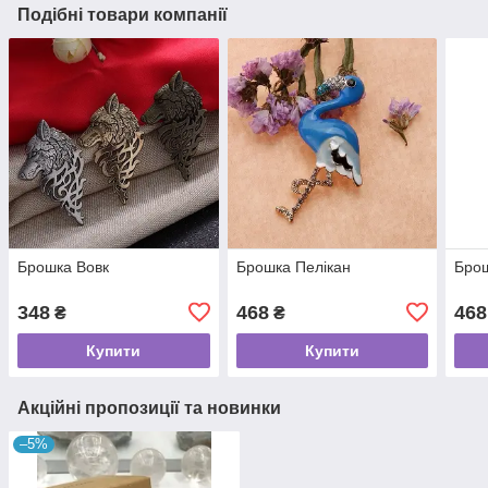
Подібні товари компанії
Брошка Вовк
Брошка Пелікан
Бро
348
468
468
₴
₴
Купити
Купити
Акційні пропозиції та новинки
–5%