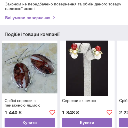
Законом не передбачено повернення та обмін даного товару
належної якості
Всі умови повернення
Подібні товари компанії
Срібні сережки з
Сережки з яшмою
Сріб
пейзажною яшмою
1 440
1 848
2 2
₴
₴
Купити
Купити