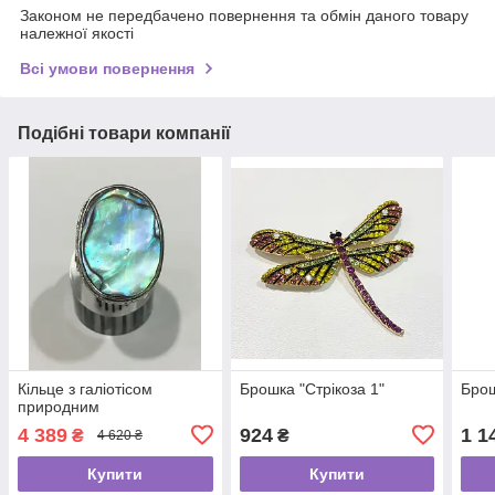
Законом не передбачено повернення та обмін даного товару
належної якості
Всі умови повернення
Подібні товари компанії
Кільце з галіотісом
Брошка "Стрікоза 1"
Брош
природним
4 389
924
1 1
₴
₴
4 620 ₴
Купити
Купити