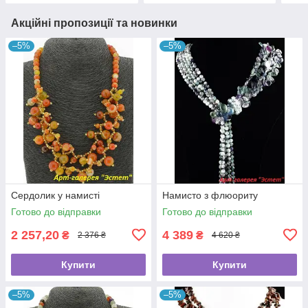
Акційні пропозиції та новинки
–5%
–5%
Сердолик у намисті
Намисто з флюориту
Готово до відправки
Готово до відправки
2 257,20
4 389
₴
₴
2 376 ₴
4 620 ₴
Купити
Купити
–5%
–5%